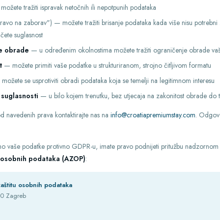
ožete tražiti ispravak netočnih ili nepotpunih podataka
ravo na zaborav") — možete tražiti brisanje podataka kada više nisu potrebni 
učete suglasnost
je obrade
— u određenim okolnostima možete tražiti ograničenje obrade va
t
— možete primiti vaše podatke u strukturiranom, strojno čitljivom formatu
možete se usprotiviti obradi podataka koja se temelji na legitimnom interesu
 suglasnosti
— u bilo kojem trenutku, bez utjecaja na zakonitost obrade do 
od navedenih prava kontaktirajte nas na
info@croatiapremiumstay.com
. Odgov
 vaše podatke protivno GDPR-u, imate pravo podnijeti pritužbu nadzornom tij
u osobnih podataka (AZOP)
:
aštitu osobnih podataka
00 Zagreb