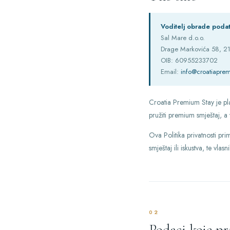
Voditelj obrade poda
Sal Mare d.o.o.
Drage Markovića 58, 21
OIB: 60955233702
Email:
info@croatiapre
Croatia Premium Stay je plat
pružiti premium smještaj, a
Ova Politika privatnosti pri
smještaj ili iskustva, te vlas
02
Podaci koje p