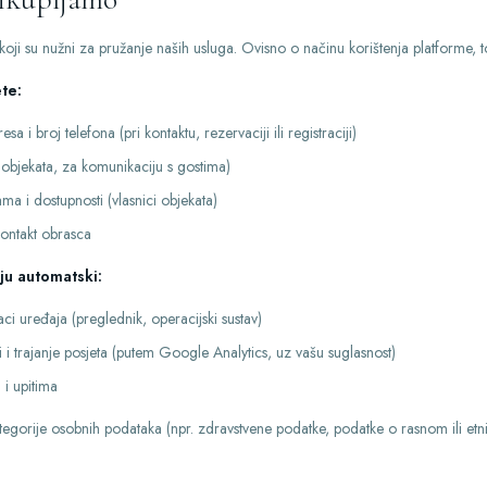
ji su nužni za pružanje naših usluga. Ovisno o načinu korištenja platforme, to
te:
a i broj telefona (pri kontaktu, rezervaciji ili registraciji)
 objekata, za komunikaciju s gostima)
ma i dostupnosti (vlasnici objekata)
ontakt obrasca
aju automatski:
aci uređaja (preglednik, operacijski sustav)
li i trajanje posjeta (putem Google Analytics, uz vašu suglasnost)
i upitima
gorije osobnih podataka (npr. zdravstvene podatke, podatke o rasnom ili etničk