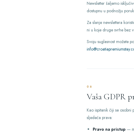
Newsletter šaljemo isključiv
dostupnu u podnožju poruk
Za slanje newslettera korist
ni u koje druge svrhe bez v
Svoju suglasnost možete pov
info@croatiapremiumstay.
06
Vaša GDPR pr
Kao ispitanik čiji se osob
sljedeća prava:
Pravo na pristup
— mo