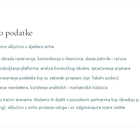
o podatke
mo isključivo u sljedeće svrhe:
brada rezervacija, komunikacija s vlasnicima, slanje potvrda i računa
oboljšanje platforme, analiza korisničkog iskustva, sprječavanje prijevara
anjivanje podataka koji su zakonski propisani (npr. fiskalni podaci)
nje newslettera, korištenje analitičkih i marketinških kolačića
trećim stranama. Možemo ih dijeliti s pouzdanim partnerima koji obrađuju p
ing), isključivo u svrhu pružanja usluge i uz odgovarajuće mjere zaštite.