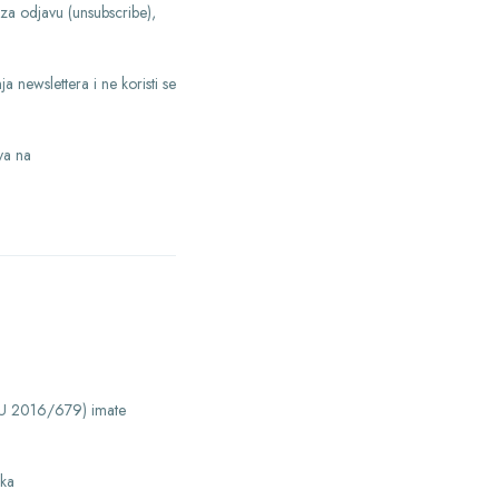
u za odjavu (unsubscribe),
a newslettera i ne koristi se
va na
 EU 2016/679) imate
aka