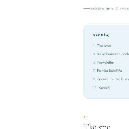
Zadnja izmjena: 2. svibn
SADRŽAJ
Tko smo
Kako koristimo pod
Newsletter
Politika kolačića
Poveznice trećih st
Kontakt
01
Tko smo