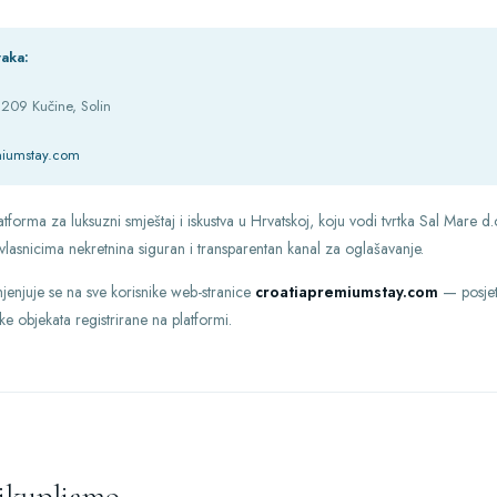
taka:
209 Kučine, Solin
miumstay.com
forma za luksuzni smještaj i iskustva u Hrvatskoj, koju vodi tvrtka Sal Mare d.o
 vlasnicima nekretnina siguran i transparentan kanal za oglašavanje.
mjenjuje se na sve korisnike web-stranice
croatiapremiumstay.com
— posjeti
nike objekata registrirane na platformi.
rikupljamo