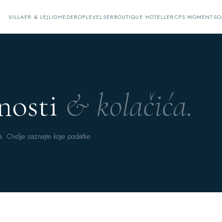
VILLAER & LEJLIGHEDER
OPLEVELSER
BOUTIQUE HOTELLER
CPS MOMENTS
O
tnosti
& kolačića.
a. Ovdje saznajte koje podatke