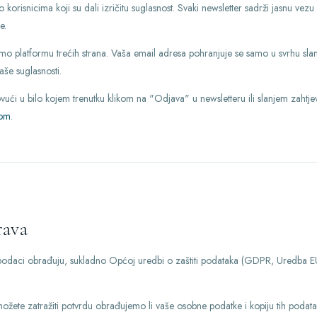
o korisnicima koji su dali izričitu suglasnost. Svaki newsletter sadrži jasnu vez
e.
imo platformu trećih strana. Vaša email adresa pohranjuje se samo u svrhu slanj
aše suglasnosti.
ući u bilo kojem trenutku klikom na "Odjava" u newsletteru ili slanjem zahtje
com
.
ava
ni podaci obrađuju, sukladno Općoj uredbi o zaštiti podataka (GDPR, Uredba
žete zatražiti potvrdu obrađujemo li vaše osobne podatke i kopiju tih podat