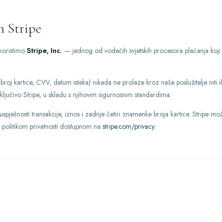
m Stripe
koristimo
Stripe, Inc.
— jednog od vodećih svjetskih procesora plaćanja koji
(broj kartice, CVV, datum isteka) nikada ne prolaze kroz naše poslužitelje niti
ključivo Stripe, u skladu s njihovim sigurnosnim standardima.
ješnosti transakcije, iznos i zadnje četiri znamenke broja kartice. Stripe m
 politikom privatnosti dostupnom na
stripe.com/privacy
.