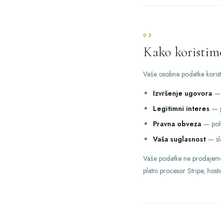
03
Kako koristim
Vaše osobne podatke koristi
Izvršenje ugovora
— o
Legitimni interes
— p
Pravna obveza
— pohr
Vaša suglasnost
— sla
Vaše podatke ne prodajemo 
platni procesor Stripe, host