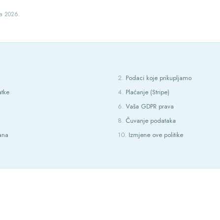
ja 2026.
Podaci koje prikupljamo
atke
Plaćanje (Stripe)
Vaša GDPR prava
Čuvanje podataka
rana
Izmjene ove politike