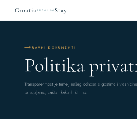
Croatia
Stay
PREMIUM
PRAVNI DOKUMENTI
Politika priva
Transparentnost je temelj našeg odnosa s gostima i vlasnicim
prikupljamo, zašto i kako ih štitimo.