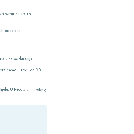
za svrhu za koju su
ših podataka
trenutka povlačenja
orit ćemo u roku od 30
elu. U Republici Hrvatskoj