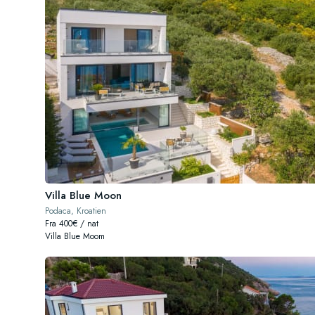
Villa Blue Moon
Podaca, Kroatien
Fra 400€ / nat
Villa Blue Moom