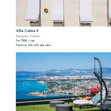
Villa Calma II
Starigrad, Kroatien
Fra 700€ / nat
Premium villa with sea view