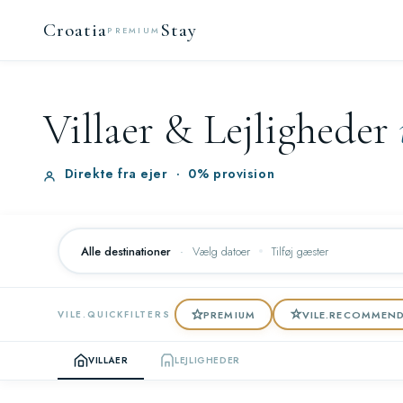
Croatia
Stay
PREMIUM
Villaer & Lejligheder
Direkte fra ejer
·
0% provision
Alle destinationer
·
Vælg datoer
Tilføj gæster
PREMIUM
VILE.RECOMMEN
VILE.QUICKFILTERS
VILLAER
LEJLIGHEDER