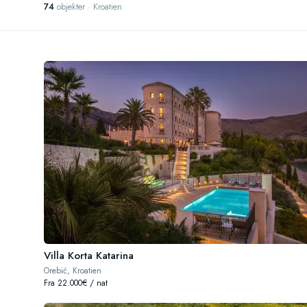
74
objekter · Kroatien
Villa Korta Katarina
Orebić, Kroatien
Fra 22.000€ / nat