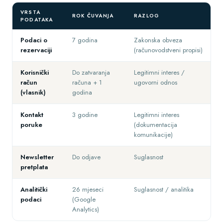
VRSTA
ROK ČUVANJA
RAZLOG
PODATAKA
Podaci o
7 godina
Zakonska obveza
rezervaciji
(računovodstveni propisi)
Korisnički
Do zatvaranja
Legitimni interes /
račun
računa + 1
ugovorni odnos
(vlasnik)
godina
Kontakt
3 godine
Legitimni interes
poruke
(dokumentacija
komunikacije)
Newsletter
Do odjave
Suglasnost
pretplata
Analitički
26 mjeseci
Suglasnost / analitika
podaci
(Google
Analytics)