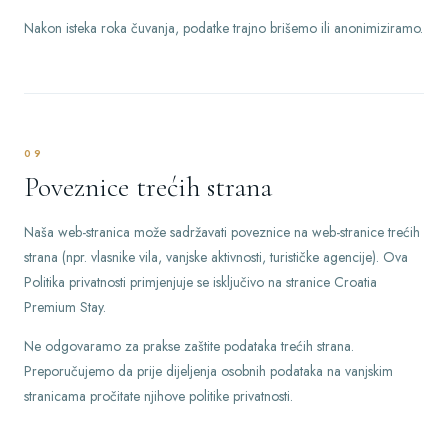
Nakon isteka roka čuvanja, podatke trajno brišemo ili anonimiziramo.
09
Poveznice trećih strana
Naša web-stranica može sadržavati poveznice na web-stranice trećih
strana (npr. vlasnike vila, vanjske aktivnosti, turističke agencije). Ova
Politika privatnosti primjenjuje se isključivo na stranice Croatia
Premium Stay.
Ne odgovaramo za prakse zaštite podataka trećih strana.
Preporučujemo da prije dijeljenja osobnih podataka na vanjskim
stranicama pročitate njihove politike privatnosti.