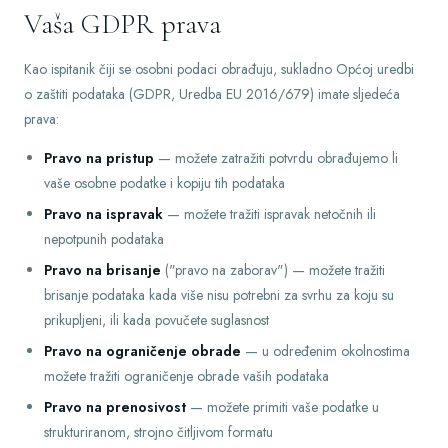
Vaša GDPR prava
Kao ispitanik čiji se osobni podaci obrađuju, sukladno Općoj uredbi
o zaštiti podataka (GDPR, Uredba EU 2016/679) imate sljedeća
prava:
Pravo na pristup
— možete zatražiti potvrdu obrađujemo li
vaše osobne podatke i kopiju tih podataka
Pravo na ispravak
— možete tražiti ispravak netočnih ili
nepotpunih podataka
Pravo na brisanje
("pravo na zaborav") — možete tražiti
brisanje podataka kada više nisu potrebni za svrhu za koju su
prikupljeni, ili kada povučete suglasnost
Pravo na ograničenje obrade
— u određenim okolnostima
možete tražiti ograničenje obrade vaših podataka
Pravo na prenosivost
— možete primiti vaše podatke u
strukturiranom, strojno čitljivom formatu