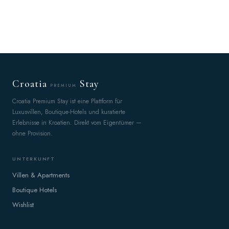
Croatia
Stay
PREMIUM
Croatia Premium Stay ist eine Plattform für
Luxusvillen, Boutique-Hotels und kuratierte
Erlebnisse in Kroatien. Direkt vom Eigentümer —
ohne Provision.
UNTERKUNFT
Villen & Apartments
Boutique Hotels
Wishlist