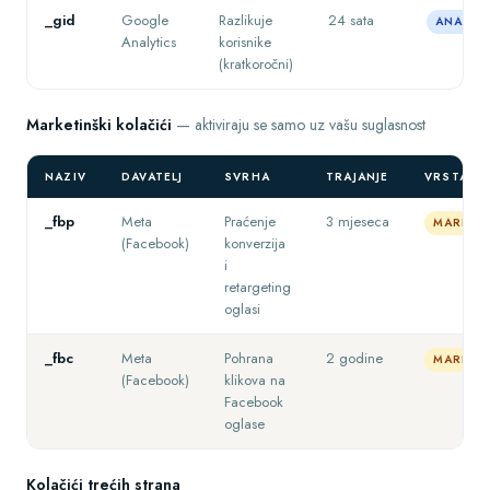
_gid
Google
Razlikuje
24 sata
ANALITI
Analytics
korisnike
(kratkoročni)
Marketinški kolačići
— aktiviraju se samo uz vašu suglasnost
NAZIV
DAVATELJ
SVRHA
TRAJANJE
VRSTA
_fbp
Meta
Praćenje
3 mjeseca
MARKETI
(Facebook)
konverzija
i
retargeting
oglasi
_fbc
Meta
Pohrana
2 godine
MARKETI
(Facebook)
klikova na
Facebook
oglase
Kolačići trećih strana