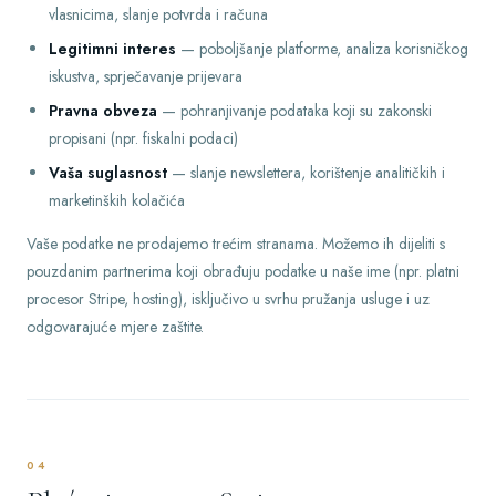
vlasnicima, slanje potvrda i računa
Legitimni interes
— poboljšanje platforme, analiza korisničkog
iskustva, sprječavanje prijevara
Pravna obveza
— pohranjivanje podataka koji su zakonski
propisani (npr. fiskalni podaci)
Vaša suglasnost
— slanje newslettera, korištenje analitičkih i
marketinških kolačića
Vaše podatke ne prodajemo trećim stranama. Možemo ih dijeliti s
pouzdanim partnerima koji obrađuju podatke u naše ime (npr. platni
procesor Stripe, hosting), isključivo u svrhu pružanja usluge i uz
odgovarajuće mjere zaštite.
04