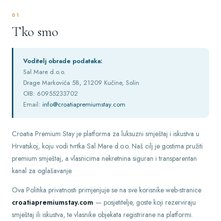
01
Tko smo
Voditelj obrade podataka:
Sal Mare d.o.o.
Drage Markovića 58, 21209 Kučine, Solin
OIB: 60955233702
Email:
info@croatiapremiumstay.com
Croatia Premium Stay je platforma za luksuzni smještaj i iskustva u
Hrvatskoj, koju vodi tvrtka Sal Mare d.o.o. Naš cilj je gostima pružiti
premium smještaj, a vlasnicima nekretnina siguran i transparentan
kanal za oglašavanje.
Ova Politika privatnosti primjenjuje se na sve korisnike web-stranice
croatiapremiumstay.com
— posjetitelje, goste koji rezerviraju
smještaj ili iskustva, te vlasnike objekata registrirane na platformi.