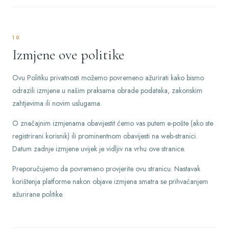
10
Izmjene ove politike
Ovu Politiku privatnosti možemo povremeno ažurirati kako bismo
odrazili izmjene u našim praksama obrade podataka, zakonskim
zahtjevima ili novim uslugama.
O značajnim izmjenama obavijestit ćemo vas putem e-pošte (ako ste
registrirani korisnik) ili prominentnom obavijesti na web-stranici.
Datum zadnje izmjene uvijek je vidljiv na vrhu ove stranice.
Preporučujemo da povremeno provjerite ovu stranicu. Nastavak
korištenja platforme nakon objave izmjena smatra se prihvaćanjem
ažurirane politike.