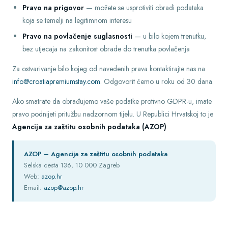
Pravo na prigovor
— možete se usprotiviti obradi podataka
koja se temelji na legitimnom interesu
Pravo na povlačenje suglasnosti
— u bilo kojem trenutku,
bez utjecaja na zakonitost obrade do trenutka povlačenja
Za ostvarivanje bilo kojeg od navedenih prava kontaktirajte nas na
info@croatiapremiumstay.com
. Odgovorit ćemo u roku od 30 dana.
Ako smatrate da obrađujemo vaše podatke protivno GDPR-u, imate
pravo podnijeti pritužbu nadzornom tijelu. U Republici Hrvatskoj to je
Agencija za zaštitu osobnih podataka (AZOP)
:
AZOP – Agencija za zaštitu osobnih podataka
Selska cesta 136, 10 000 Zagreb
Web:
azop.hr
Email:
azop@azop.hr