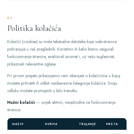
07
Politika kolačića
Kolačići (cookies) su male tekstualne datoteke koje web-stranica
pohranjuje u vaš preglednik. Koristimo ih kako bismo osigurali
funkcioniranje stranice, analizirali promet i, uz vašu suglasnost,
prikazivali relevantne oglase.
Pri prvom posjetu prikazujemo vam obavijest o kolačićima u kojoj
možete prihvatiti ili odbiti neobavezne kategorije kolačića. Svoju
odluku možete promijeniti u bilo trenutku.
Nužni kolačići
— uvijek aktivni, neophodne za funkcioniranje
stranice
NAZIV
SVRHA
TRAJANJE
VRSTA