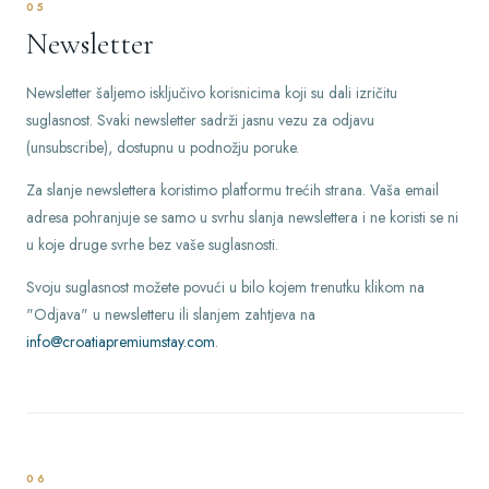
05
Newsletter
Newsletter šaljemo isključivo korisnicima koji su dali izričitu
suglasnost. Svaki newsletter sadrži jasnu vezu za odjavu
(unsubscribe), dostupnu u podnožju poruke.
Za slanje newslettera koristimo platformu trećih strana. Vaša email
adresa pohranjuje se samo u svrhu slanja newslettera i ne koristi se ni
u koje druge svrhe bez vaše suglasnosti.
Svoju suglasnost možete povući u bilo kojem trenutku klikom na
"Odjava" u newsletteru ili slanjem zahtjeva na
info@croatiapremiumstay.com
.
06