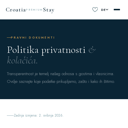
Croatia
Stay
DE
PREMIUM
PRAVNI DOKUMENTI
Politika privatnosti
&
kolačića.
Transparentnost je temelj našeg odnosa s gostima i vlasnicima.
Ovdje saznajte koje podatke prikupljamo, zašto i kako ih štitimo.
Zadnja izmjena: 2. svibnja 2026.