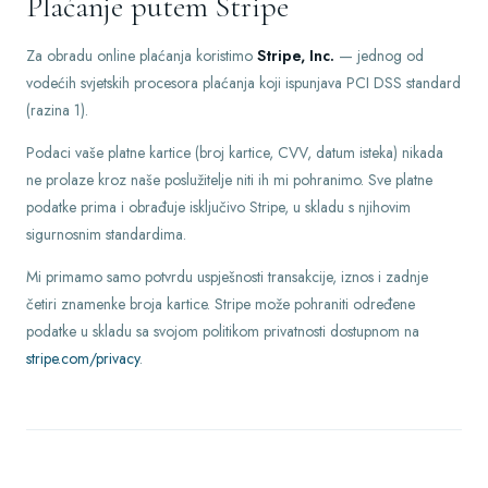
Plaćanje putem Stripe
Za obradu online plaćanja koristimo
Stripe, Inc.
— jednog od
vodećih svjetskih procesora plaćanja koji ispunjava PCI DSS standard
(razina 1).
Podaci vaše platne kartice (broj kartice, CVV, datum isteka) nikada
ne prolaze kroz naše poslužitelje niti ih mi pohranimo. Sve platne
podatke prima i obrađuje isključivo Stripe, u skladu s njihovim
sigurnosnim standardima.
Mi primamo samo potvrdu uspješnosti transakcije, iznos i zadnje
četiri znamenke broja kartice. Stripe može pohraniti određene
podatke u skladu sa svojom politikom privatnosti dostupnom na
stripe.com/privacy
.