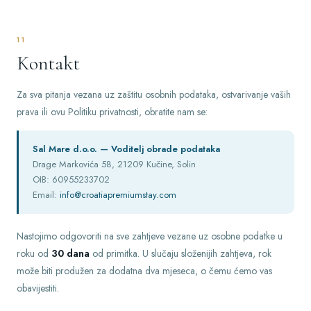
11
Kontakt
Za sva pitanja vezana uz zaštitu osobnih podataka, ostvarivanje vaših
prava ili ovu Politiku privatnosti, obratite nam se:
Sal Mare d.o.o. — Voditelj obrade podataka
Drage Markovića 58, 21209 Kučine, Solin
OIB: 60955233702
Email:
info@croatiapremiumstay.com
Nastojimo odgovoriti na sve zahtjeve vezane uz osobne podatke u
roku od
30 dana
od primitka. U slučaju složenijih zahtjeva, rok
može biti produžen za dodatna dva mjeseca, o čemu ćemo vas
obavijestiti.