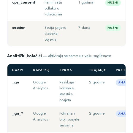
cps_consent
Pamti vašu
1 godina
NUŽNI
odluku o
kolačićima
session
Sesija prijave
7 dana
NUŽNI
vlasnika
objekta
Analitički kolačići
— aktiviraju se samo uz vašu suglasnost
NAZIV
DAVATELJ
SVRHA
TRAJANJE
VRSTA
_ga
Google
Razlikuje
2 godine
ANALITI
Analytics
korisnike,
statistika
posjeta
_ga_*
Google
Pohrana i
2 godine
ANALITI
Analytics
broji posjete
sesijama