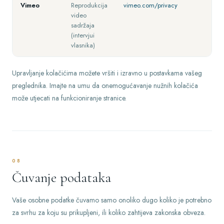
Vimeo
Reprodukcija
vimeo.com/privacy
video
sadržaja
(intervjui
vlasnika)
Upravljanje kolačićima možete vršiti i izravno u postavkama vašeg
preglednika. Imajte na umu da onemogućavanje nužnih kolačića
može utjecati na funkcioniranje stranice.
08
Čuvanje podataka
Vaše osobne podatke čuvamo samo onoliko dugo koliko je potrebno
za svrhu za koju su prikupljeni, ili koliko zahtijeva zakonska obveza.