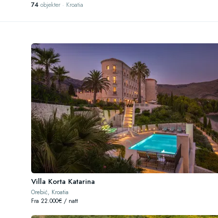
74
objekter · Kroatia
Villa Korta Katarina
Orebić, Kroatia
Fra 22.000€ / natt