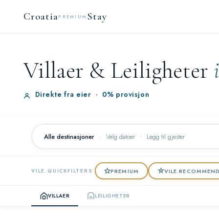
Croatia
Stay
PREMIUM
Villaer & Leiligheter
Direkte fra eier
·
0% provisjon
Alle destinasjoner
·
Velg datoer
Legg til gjester
PREMIUM
VILE.RECOMMEN
VILE.QUICKFILTERS
VILLAER
LEILIGHETER