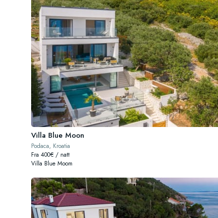
Villa Blue Moon
Podaca, Kroatia
Fra 400€ / natt
Villa Blue Moom