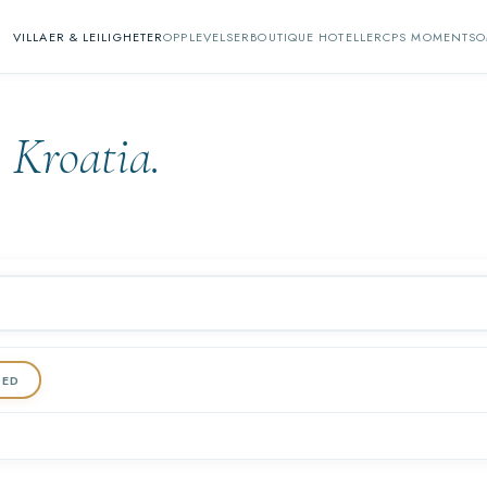
VILLAER & LEILIGHETER
OPPLEVELSER
BOUTIQUE HOTELLER
CPS MOMENTS
O
i Kroatia.
DED