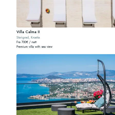
Villa Calma II
Starigrad, Kroatia
Fra 700€ / natt
Premium villa with sea view