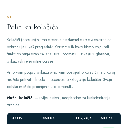
07
Politika kolačića
Kolačići (cookies) su male tekstualne datoteke koje web-stranica
pohranjuje u vaš preglednik. Koristimo ih kako bismo osigurali
funkcioniranje stranice, analizirali promet i, uz vašu suglasnost,
prikazivali relevantne oglase.
Pri prvom posjetu prikazujemo vam obavijest o kolačićima u kojoj
možete prihvatiti ili odbiti neobavezne kategorije kolačića. Svoju
odluku možete promijeniti u bilo trenutku.
Nužni kolačići
— uvijek aktivni, neophodne za funkcioniranje
stranice
NAZIV
SVRHA
TRAJANJE
VRSTA