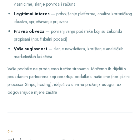
vlasnicima, slanje potvrda i računa
Legitimni interes
— poboljšanje platforme, analiza korisničkog
iskustva, sprječavanje prijevara
Pravna obveza
— pohranjivanje podataka koji su zakonski
propisani (npr. fiskalni podaci)
Vaša suglasnost
— slanje newslettera, korištenje analitičkih i
marketinških kolačića
Vaše podatke ne prodajemo trećim stranama. Možemo ih dijeliti s
pouzdanim partnerima koji obrađuju podatke u naše ime (npr. platni
procesor Stripe, hosting), isključivo u svrhu pružanja usluge i uz
odgovarajuće mjere zaštite.
04