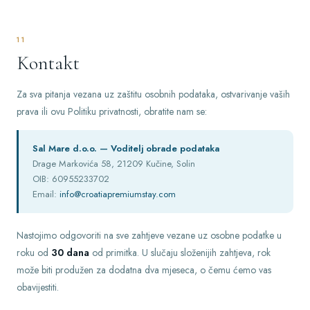
11
Kontakt
Za sva pitanja vezana uz zaštitu osobnih podataka, ostvarivanje vaših
prava ili ovu Politiku privatnosti, obratite nam se:
Sal Mare d.o.o. — Voditelj obrade podataka
Drage Markovića 58, 21209 Kučine, Solin
OIB: 60955233702
Email:
info@croatiapremiumstay.com
Nastojimo odgovoriti na sve zahtjeve vezane uz osobne podatke u
roku od
30 dana
od primitka. U slučaju složenijih zahtjeva, rok
može biti produžen za dodatna dva mjeseca, o čemu ćemo vas
obavijestiti.