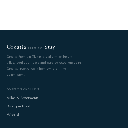
Croatia
Stay
PREMIUM
Croatia Premium Stay is a platform for luxury
villas, boutique hotels and curated experiences in
Croatia. Book directly from owners — no
commission.
ACCOMMODATION
Villas & Apartments
Boutique Hotels
Wishlist