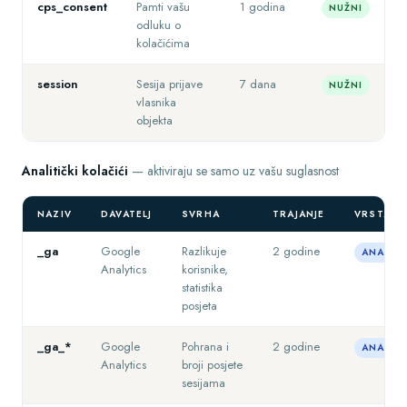
cps_consent
Pamti vašu
1 godina
NUŽNI
odluku o
kolačićima
session
Sesija prijave
7 dana
NUŽNI
vlasnika
objekta
Analitički kolačići
— aktiviraju se samo uz vašu suglasnost
NAZIV
DAVATELJ
SVRHA
TRAJANJE
VRSTA
_ga
Google
Razlikuje
2 godine
ANALITI
Analytics
korisnike,
statistika
posjeta
_ga_*
Google
Pohrana i
2 godine
ANALITI
Analytics
broji posjete
sesijama