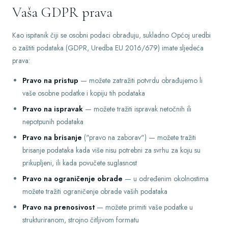
Vaša GDPR prava
Kao ispitanik čiji se osobni podaci obrađuju, sukladno Općoj uredbi
o zaštiti podataka (GDPR, Uredba EU 2016/679) imate sljedeća
prava:
Pravo na pristup
— možete zatražiti potvrdu obrađujemo li
vaše osobne podatke i kopiju tih podataka
Pravo na ispravak
— možete tražiti ispravak netočnih ili
nepotpunih podataka
Pravo na brisanje
("pravo na zaborav") — možete tražiti
brisanje podataka kada više nisu potrebni za svrhu za koju su
prikupljeni, ili kada povučete suglasnost
Pravo na ograničenje obrade
— u određenim okolnostima
možete tražiti ograničenje obrade vaših podataka
Pravo na prenosivost
— možete primiti vaše podatke u
strukturiranom, strojno čitljivom formatu