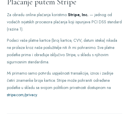
Plaćanje putem Stripe
Za obradu online plaćanja koristimo
Stripe, Inc.
— jednog od
vodećih svjetskih procesora plaćanja koji ispunjava PCI DSS standard
(razina 1).
Podaci vaše platne kartice (broj kartice, CVV, datum isteka) nikada
ne prolaze kroz naše poslužitelje niti ih mi pohranimo. Sve platne
podatke prima i obrađuje isključivo Stripe, u skladu s njihovim
sigurnosnim standardima.
Mi primamo samo potvrdu uspješnosti transakcije, iznos i zadnje
četiri znamenke broja kartice. Stripe može pohraniti određene
podatke u skladu sa svojom politikom privatnosti dostupnom na
stripe.com/privacy
.