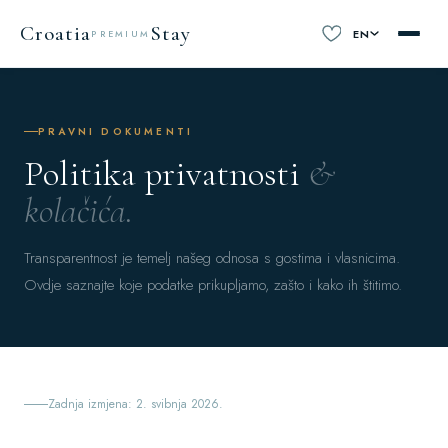
Croatia
Stay
EN
PREMIUM
PRAVNI DOKUMENTI
Politika privatnosti
&
kolačića.
Transparentnost je temelj našeg odnosa s gostima i vlasnicima.
Ovdje saznajte koje podatke prikupljamo, zašto i kako ih štitimo.
Zadnja izmjena: 2. svibnja 2026.