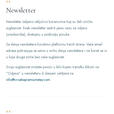
05
Newsletter
Newsletter šaljemo isključivo korisnicima koji su dali izričitu
suglasnost. Svaki newsletter sadrži jasnu vezu za odjavu
(unsubscribe), dostupnu u podnožju poruke.
Za slanje newslettera koristimo platformu trećih strana. Vaša email
adresa pohranjuje se samo u svrhu slanja newslettera i ne koristi se ni
u koje druge svrhe bez vaše suglasnosti.
Svoju suglasnost možete povući u bilo kojem trenutku klikom na
"Odjava" u newsletteru ili slanjem zahtjeva na
info@croatiapremiumstay.com
.
06