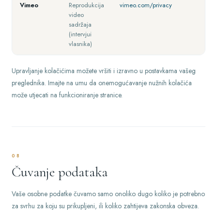
Vimeo
Reprodukcija
vimeo.com/privacy
video
sadržaja
(intervjui
vlasnika)
Upravljanje kolačićima možete vršiti i izravno u postavkama vašeg
preglednika. Imajte na umu da onemogućavanje nužnih kolačića
može utjecati na funkcioniranje stranice.
08
Čuvanje podataka
Vaše osobne podatke čuvamo samo onoliko dugo koliko je potrebno
za svrhu za koju su prikupljeni, ili koliko zahtijeva zakonska obveza.