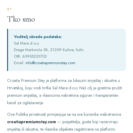
01
Tko smo
Voditelj obrade podataka:
Sal Mare d.o.o.
Drage Markovića 58, 21209 Kučine, Solin
OIB: 60955233702
Email:
info@croatiapremiumstay.com
Croatia Premium Stay je platforma za luksuzni smještaj i iskustva u
Hrvatskoj, koju vodi tvrtka Sal Mare d.o.o. Naš cilj je gostima pružiti
premium smještaj, a vlasnicima nekretnina siguran i transparentan
kanal za oglašavanje.
Ova Politika privatnosti primjenjuje se na sve korisnike web-stranice
croatiapremiumstay.com
— posjetitelje, goste koji rezerviraju
smještaj ili iskustva, te vlasnike objekata registrirane na platformi.