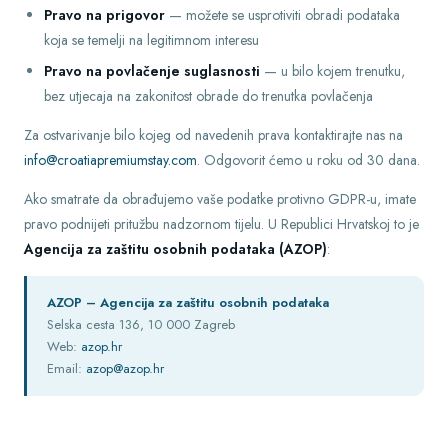
Pravo na prigovor
— možete se usprotiviti obradi podataka
koja se temelji na legitimnom interesu
Pravo na povlačenje suglasnosti
— u bilo kojem trenutku,
bez utjecaja na zakonitost obrade do trenutka povlačenja
Za ostvarivanje bilo kojeg od navedenih prava kontaktirajte nas na
info@croatiapremiumstay.com
. Odgovorit ćemo u roku od 30 dana.
Ako smatrate da obrađujemo vaše podatke protivno GDPR-u, imate
pravo podnijeti pritužbu nadzornom tijelu. U Republici Hrvatskoj to je
Agencija za zaštitu osobnih podataka (AZOP)
:
AZOP – Agencija za zaštitu osobnih podataka
Selska cesta 136, 10 000 Zagreb
Web:
azop.hr
Email:
azop@azop.hr