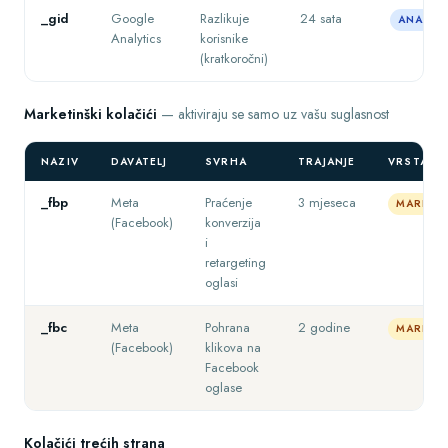
_gid
Google
Razlikuje
24 sata
ANALITI
Analytics
korisnike
(kratkoročni)
Marketinški kolačići
— aktiviraju se samo uz vašu suglasnost
NAZIV
DAVATELJ
SVRHA
TRAJANJE
VRSTA
_fbp
Meta
Praćenje
3 mjeseca
MARKETI
(Facebook)
konverzija
i
retargeting
oglasi
_fbc
Meta
Pohrana
2 godine
MARKETI
(Facebook)
klikova na
Facebook
oglase
Kolačići trećih strana