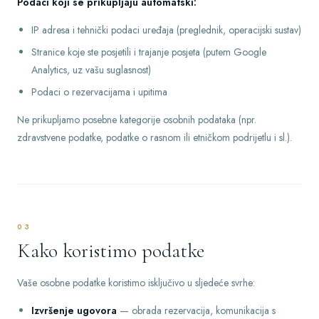
Podaci koji se prikupljaju automatski:
IP adresa i tehnički podaci uređaja (preglednik, operacijski sustav)
Stranice koje ste posjetili i trajanje posjeta (putem Google
Analytics, uz vašu suglasnost)
Podaci o rezervacijama i upitima
Ne prikupljamo posebne kategorije osobnih podataka (npr.
zdravstvene podatke, podatke o rasnom ili etničkom podrijetlu i sl.).
03
Kako koristimo podatke
Vaše osobne podatke koristimo isključivo u sljedeće svrhe:
Izvršenje ugovora
— obrada rezervacija, komunikacija s