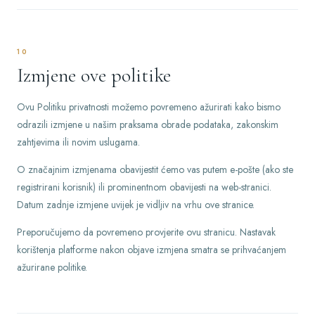
10
Izmjene ove politike
Ovu Politiku privatnosti možemo povremeno ažurirati kako bismo
odrazili izmjene u našim praksama obrade podataka, zakonskim
zahtjevima ili novim uslugama.
O značajnim izmjenama obavijestit ćemo vas putem e-pošte (ako ste
registrirani korisnik) ili prominentnom obavijesti na web-stranici.
Datum zadnje izmjene uvijek je vidljiv na vrhu ove stranice.
Preporučujemo da povremeno provjerite ovu stranicu. Nastavak
korištenja platforme nakon objave izmjena smatra se prihvaćanjem
ažurirane politike.