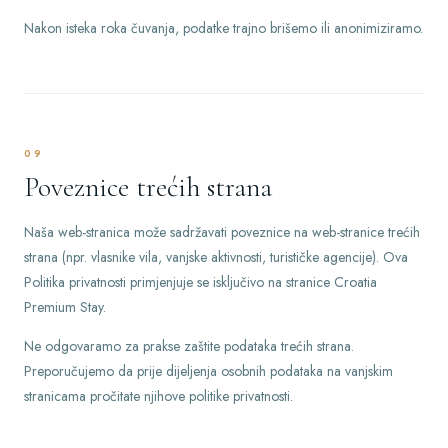
Nakon isteka roka čuvanja, podatke trajno brišemo ili anonimiziramo.
09
Poveznice trećih strana
Naša web-stranica može sadržavati poveznice na web-stranice trećih
strana (npr. vlasnike vila, vanjske aktivnosti, turističke agencije). Ova
Politika privatnosti primjenjuje se isključivo na stranice Croatia
Premium Stay.
Ne odgovaramo za prakse zaštite podataka trećih strana.
Preporučujemo da prije dijeljenja osobnih podataka na vanjskim
stranicama pročitate njihove politike privatnosti.