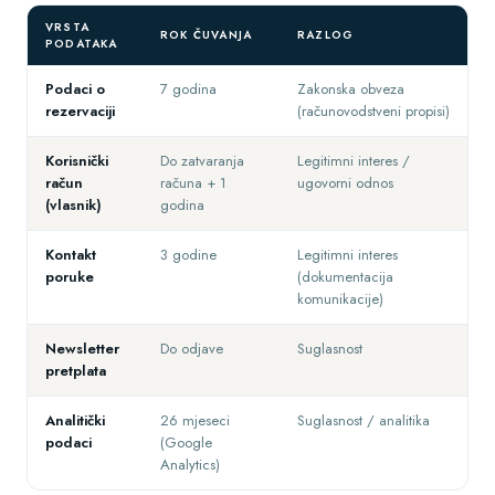
VRSTA
ROK ČUVANJA
RAZLOG
PODATAKA
Podaci o
7 godina
Zakonska obveza
rezervaciji
(računovodstveni propisi)
Korisnički
Do zatvaranja
Legitimni interes /
račun
računa + 1
ugovorni odnos
(vlasnik)
godina
Kontakt
3 godine
Legitimni interes
poruke
(dokumentacija
komunikacije)
Newsletter
Do odjave
Suglasnost
pretplata
Analitički
26 mjeseci
Suglasnost / analitika
podaci
(Google
Analytics)