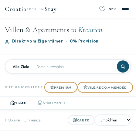
Croatia
Stay
DE
PREMIUM
Villen & Apartments
in Kroatien.
Direkt vom Eigentümer
·
0% Provision
Alle Ziele
·
Daten auswählen
PREMIUM
VILE.RECOMMENDED
VILE.QUICKFILTERS
VILLEN
APARTMENTS
1
Objekte · Crikvenica
KARTE