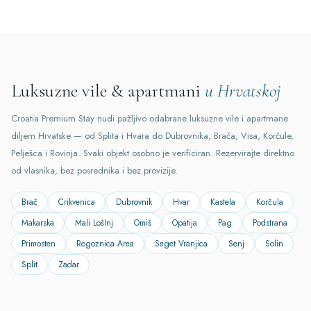
Luksuzne vile & apartmani
u Hrvatskoj
Croatia Premium Stay nudi pažljivo odabrane luksuzne vile i apartmane
diljem Hrvatske — od Splita i Hvara do Dubrovnika, Brača, Visa, Korčule,
Pelješca i Rovinja. Svaki objekt osobno je verificiran. Rezervirajte direktno
od vlasnika, bez posrednika i bez provizije.
Brač
Crikvenica
Dubrovnik
Hvar
Kastela
Korčula
Makarska
Mali LošInj
Omiš
Opatija
Pag
Podstrana
Primosten
Rogoznica Area
Seget Vranjica
Senj
Solin
Split
Zadar