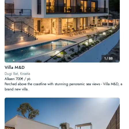
Villa M&D
Dugi Rat, Kroatia
Alkaen 700€ / yö
Perched above the coastline with stunning panoramic sea views - Villa M&D, a
brand new villa.