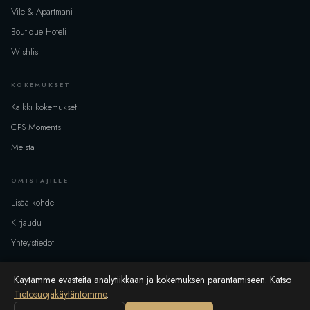
Kaikki
Vile & Apartmani
Boutique Hoteli
SUOSITUT PAIKAT
Wishlist
Ladataan...
KOKEMUKSET
Kaikki kokemukset
PÄIVÄMÄÄRÄT & VIERAAT
CPS Moments
SAAPUMINEN
Meistä
OMISTAJILLE
LÄHTÖ
Lisää kohde
Kirjaudu
Yhteystiedot
GOSTI
−
+
0
Lisää vieraita
Käytämme evästeitä analytiikkaan ja kokemuksen parantamiseen. Katso
Tietosuojakäytäntömme
.
© 2025 Croatia Premium Stay · Kaikki oikeudet pidätetään