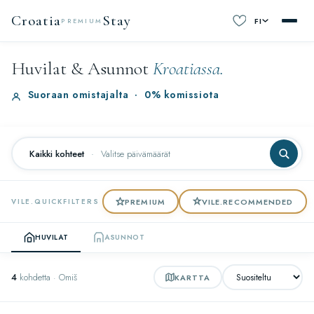
Croatia
Stay
FI
PREMIUM
Huvilat & Asunnot
Kroatiassa.
Suoraan omistajalta
·
0% komissiota
Kaikki kohteet
·
Valitse päivämäärät
PREMIUM
VILE.RECOMMENDED
VILE.QUICKFILTERS
HUVILAT
ASUNNOT
4
kohdetta · Omiš
KARTTA