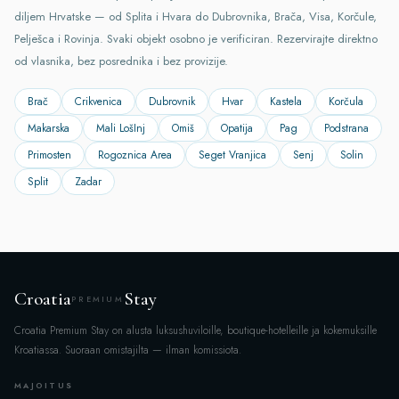
diljem Hrvatske — od Splita i Hvara do Dubrovnika, Brača, Visa, Korčule,
Pelješca i Rovinja. Svaki objekt osobno je verificiran. Rezervirajte direktno
od vlasnika, bez posrednika i bez provizije.
Brač
Crikvenica
Dubrovnik
Hvar
Kastela
Korčula
Makarska
Mali LošInj
Omiš
Opatija
Pag
Podstrana
Primosten
Rogoznica Area
Seget Vranjica
Senj
Solin
Split
Zadar
×
Kartalla huviloita
Croatia
Stay
PREMIUM
Hae & suodata
×
Croatia Premium Stay on alusta luksushuviloille, boutique-hotelleille ja kokemuksille
Kroatiassa. Suoraan omistajilta — ilman komissiota.
ALUE
MAJOITUS