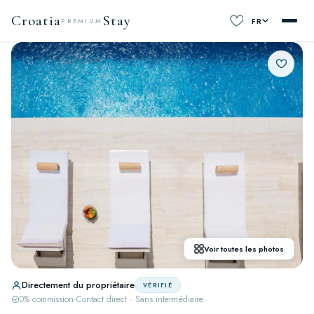
Croatia
Stay
FR
PREMIUM
Voir toutes les photos
Directement du propriétaire
VÉRIFIÉ
0% commission
·
Contact direct · Sans intermédiaire