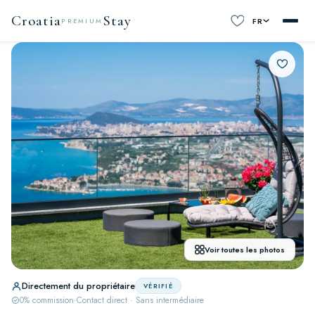
Croatia
Stay
FR
PREMIUM
Voir toutes les photos
Directement du propriétaire
VÉRIFIÉ
0% commission
·
Contact direct · Sans intermédiaire