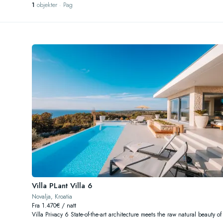
1
objekter · Pag
Villa PLant Villa 6
Novalja, Kroatia
Fra 1.470€ / natt
Villa Privacy 6 State-of-the-art architecture meets the raw natural beauty of