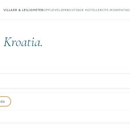
VILLAER & LEILIGHETER
OPPLEVELSER
BOUTIQUE HOTELLER
CPS MOMENTS
O
i Kroatia.
DED