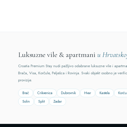
Luksuzne vile & apartmani
u Hrvatsko
Croatia Premium Stay nudi pažljivo odabrane luksuzne vile i apartm
Brača, Visa, Korčule, Pelješca i Rovinja. Svaki objekt osobno je verifi
provizije.
Brač
Crikvenica
Dubrovnik
Hvar
Kastela
Korču
Solin
Split
Zadar