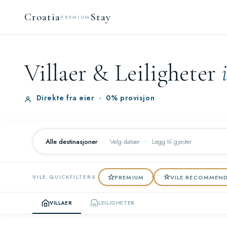
Croatia
Stay
PREMIUM
Villaer & Leiligheter
Direkte fra eier
·
0% provisjon
Alle destinasjoner
·
Velg datoer
Legg til gjester
PREMIUM
VILE.RECOMMEN
VILE.QUICKFILTERS
VILLAER
LEILIGHETER