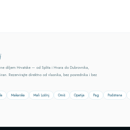
j
ane diljem Hrvatske — od Splita i Hvara do Dubrovnika,
ciran. Rezervirajte direktno od vlasnika, bez posrednika i bez
la
Makarska
Mali LošInj
Omiš
Opatija
Pag
Podstrana