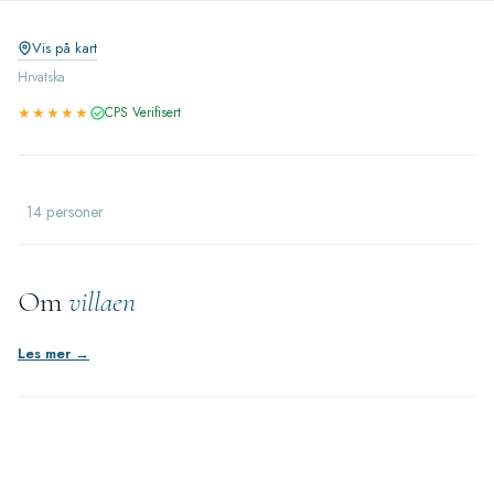
Vis på kart
Hrvatska
★★★★★
CPS Verifisert
14 personer
Om
villaen
Les mer →