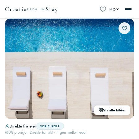
Croatia
Stay
NO
PREMIUM
Vis alle bilder
Direkte fra eier
VERIFISERT
0% provisjon
·
Direkte kontakt · Ingen mellomledd