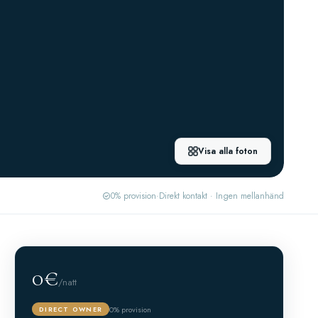
Visa alla foton
0% provision
·
Direkt kontakt · Ingen mellanhänd
0€
/natt
0% provision
DIRECT OWNER