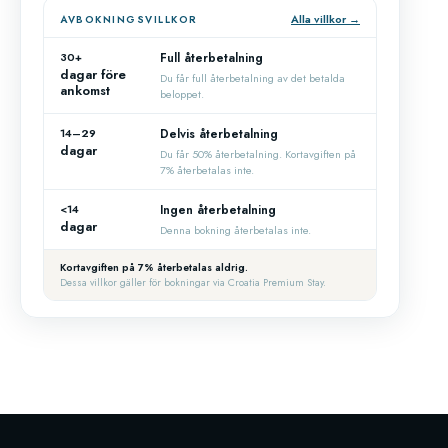
Alla villkor →
AVBOKNINGSVILLKOR
30+
Full återbetalning
dagar före
Du får full återbetalning av det betalda
ankomst
beloppet.
14–29
Delvis återbetalning
dagar
Du får 50% återbetalning. Kortavgiften på
7% återbetalas inte.
<14
Ingen återbetalning
dagar
Denna bokning återbetalas inte.
Kortavgiften på 7% återbetalas aldrig.
Dessa villkor gäller för bokningar via Croatia Premium Stay.