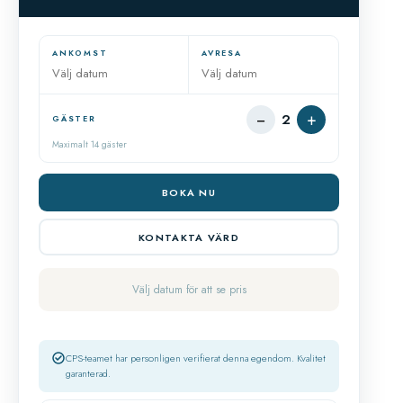
ANKOMST
AVRESA
−
+
2
GÄSTER
Maximalt 14 gäster
BOKA NU
KONTAKTA VÄRD
Välj datum för att se pris
CPS-teamet har personligen verifierat denna egendom. Kvalitet
garanterad.