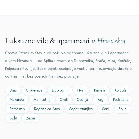
Luksuzne vile & apartmani
u Hrvatskoj
Croatia Premium Stay nudi pažljivo odabrane luksuzne vile i apartmane
diljem Hrvatske — od Splita i Hvara do Dubrovnika, Brača, Visa, Korčule,
Pelješca i Rovinja. Svaki objekt osobno je verificiran. Rezervirajte direktno
od vlasnika, bez posrednika i bez provizije.
Brač
Crikvenica
Dubrovnik
Hvar
Kastela
Korčula
Makarska
Mali LošInj
Omiš
Opatija
Pag
Podstrana
Primosten
Rogoznica Area
Seget Vranjica
Senj
Solin
Split
Zadar