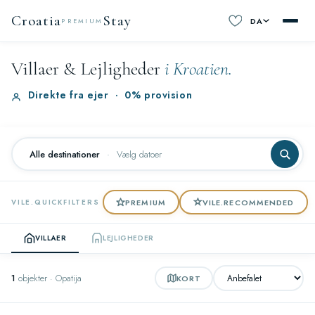
Croatia
Stay
DA
PREMIUM
Villaer & Lejligheder
i Kroatien.
Direkte fra ejer
·
0% provision
Alle destinationer
·
Vælg datoer
PREMIUM
VILE.RECOMMENDED
VILE.QUICKFILTERS
VILLAER
LEJLIGHEDER
1
objekter · Opatija
KORT