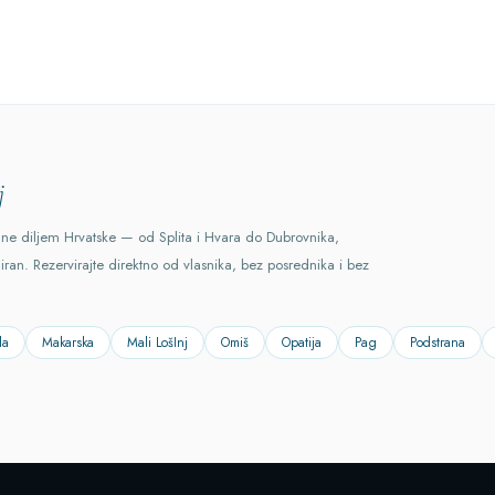
j
ane diljem Hrvatske — od Splita i Hvara do Dubrovnika,
ciran. Rezervirajte direktno od vlasnika, bez posrednika i bez
la
Makarska
Mali LošInj
Omiš
Opatija
Pag
Podstrana