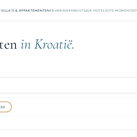
VILLA'S & APPARTEMENTEN
ERVARINGEN
BOUTIQUE HOTELS
CPS MOMENTS
O
nten
in Kroatië.
DED