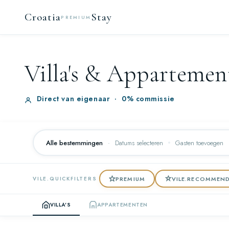
Croatia
Stay
PREMIUM
Villa's & Apparteme
Direct van eigenaar
·
0% commissie
Alle bestemmingen
·
Datums selecteren
Gasten toevoegen
PREMIUM
VILE.RECOMMEN
VILE.QUICKFILTERS
VILLA'S
APPARTEMENTEN