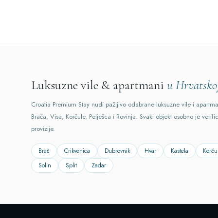
Luksuzne vile & apartmani
u Hrvatsko
Croatia Premium Stay nudi pažljivo odabrane luksuzne vile i apartm
Brača, Visa, Korčule, Pelješca i Rovinja. Svaki objekt osobno je verifi
provizije.
Brač
Crikvenica
Dubrovnik
Hvar
Kastela
Korču
Solin
Split
Zadar