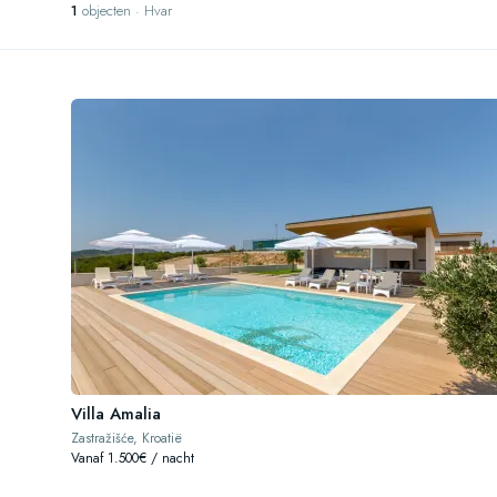
1
objecten · Hvar
Villa Amalia
Zastražišće, Kroatië
Vanaf 1.500€ / nacht