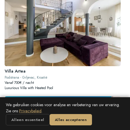
Villa Artea
Podstrana - Grljevac, Kroatië
Vanaf 700€ / nacht
Luxurious Villa with Heated Pool
We gebruiken cookies voor analyse en verbetering van uw ervaring.
Zie ons
Privacybeleid
.
Alleen essentieel
Alles accepteren