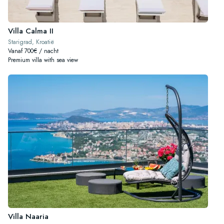
Villa Calma II
Starigrad, Kroatië
Vanaf 700€ / nacht
Premium villa with sea view
Villa Naaria