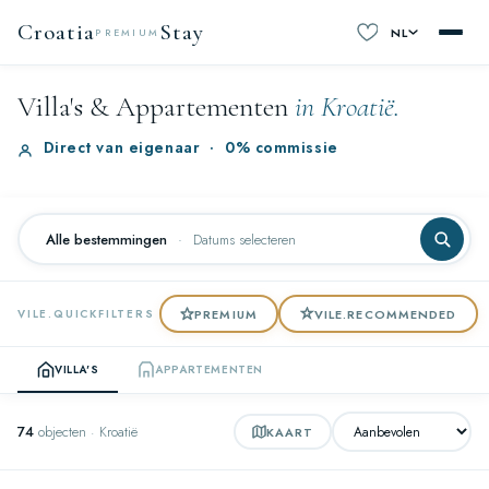
Croatia
Stay
NL
PREMIUM
Villa's & Appartementen
in Kroatië.
Direct van eigenaar
·
0% commissie
Alle bestemmingen
·
Datums selecteren
PREMIUM
VILE.RECOMMENDED
VILE.QUICKFILTERS
VILLA'S
APPARTEMENTEN
74
objecten · Kroatië
KAART