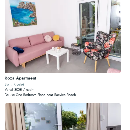
Roza Apartment
Split, Kroatië
Vanaf 300€ / nacht
Deluxe One Bedroom Place near Bacvice Beach