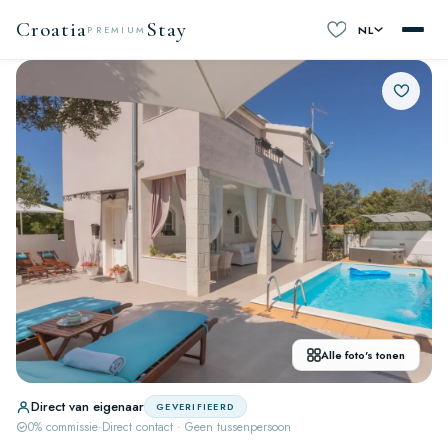
Croatia
Stay
NL
PREMIUM
Alle foto's tonen
Direct van eigenaar
GEVERIFIEERD
0% commissie
·
Direct contact · Geen tussenpersoon