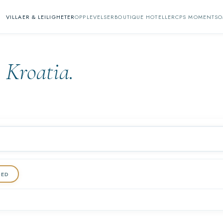
VILLAER & LEILIGHETER
OPPLEVELSER
BOUTIQUE HOTELLER
CPS MOMENTS
O
i Kroatia.
DED