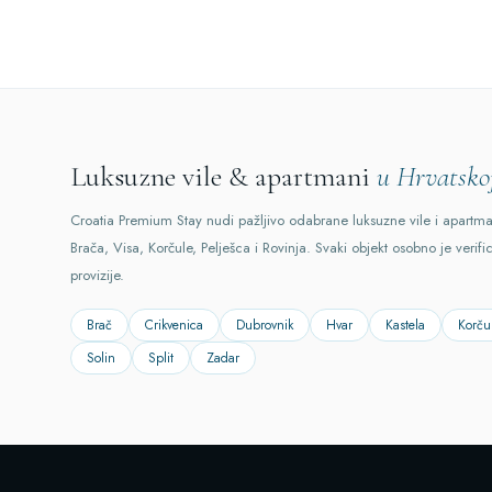
Luksuzne vile & apartmani
u Hrvatsko
Croatia Premium Stay nudi pažljivo odabrane luksuzne vile i apartm
Brača, Visa, Korčule, Pelješca i Rovinja. Svaki objekt osobno je verifi
provizije.
Brač
Crikvenica
Dubrovnik
Hvar
Kastela
Korču
Solin
Split
Zadar
Kart over villaer