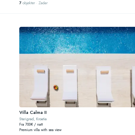
7
objekter · Zadar
Villa Calma II
Starigrad, Kroatia
Fra 700€ / natt
Premium villa with sea view