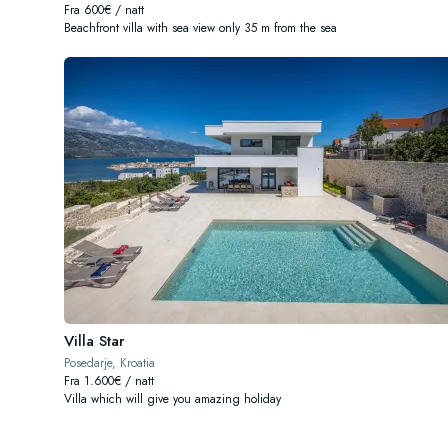
Fra 600€ / natt
Beachfront villa with sea view only 35 m from the sea
Villa Star
Posedarje, Kroatia
Fra 1.600€ / natt
Villa which will give you amazing holiday