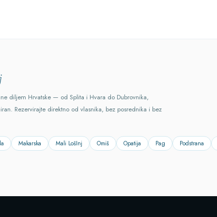
j
ane diljem Hrvatske — od Splita i Hvara do Dubrovnika,
ciran. Rezervirajte direktno od vlasnika, bez posrednika i bez
la
Makarska
Mali LošInj
Omiš
Opatija
Pag
Podstrana