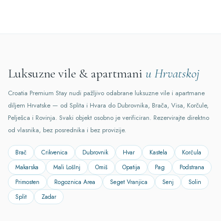
Luksuzne vile & apartmani
u Hrvatskoj
Croatia Premium Stay nudi pažljivo odabrane luksuzne vile i apartmane
diljem Hrvatske — od Splita i Hvara do Dubrovnika, Brača, Visa, Korčule,
Pelješca i Rovinja. Svaki objekt osobno je verificiran. Rezervirajte direktno
od vlasnika, bez posrednika i bez provizije.
Brač
Crikvenica
Dubrovnik
Hvar
Kastela
Korčula
Makarska
Mali LošInj
Omiš
Opatija
Pag
Podstrana
Primosten
Rogoznica Area
Seget Vranjica
Senj
Solin
Split
Zadar