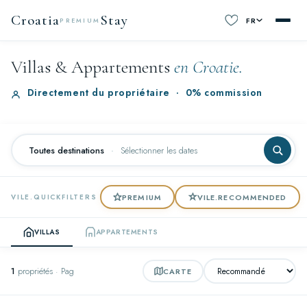
Croatia
Stay
FR
PREMIUM
Villas & Appartements
en Croatie.
Directement du propriétaire
·
0% commission
Toutes destinations
·
Sélectionner les dates
PREMIUM
VILE.RECOMMENDED
VILE.QUICKFILTERS
VILLAS
APPARTEMENTS
1
propriétés · Pag
CARTE