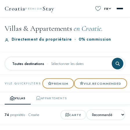
Croatia
Stay
FR
PREMIUM
Villas & Appartements
en Croatie.
Directement du propriétaire
·
0% commission
Toutes destinations
·
Sélectionner les dates
PREMIUM
VILE.RECOMMENDED
VILE.QUICKFILTERS
VILLAS
APPARTEMENTS
74
propriétés · Croatie
CARTE