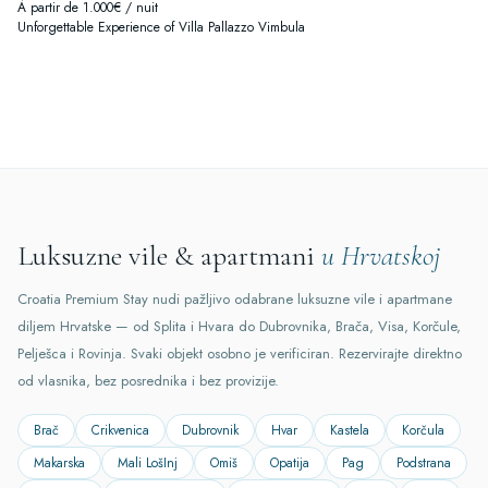
À partir de 1.000€ / nuit
Unforgettable Experience of Villa Pallazzo Vimbula
Luksuzne vile & apartmani
u Hrvatskoj
Croatia Premium Stay nudi pažljivo odabrane luksuzne vile i apartmane
diljem Hrvatske — od Splita i Hvara do Dubrovnika, Brača, Visa, Korčule,
Pelješca i Rovinja. Svaki objekt osobno je verificiran. Rezervirajte direktno
od vlasnika, bez posrednika i bez provizije.
Brač
Crikvenica
Dubrovnik
Hvar
Kastela
Korčula
Makarska
Mali LošInj
Omiš
Opatija
Pag
Podstrana