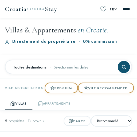
Croatia
Stay
FR
PREMIUM
Villas & Appartements
en Croatie.
Directement du propriétaire
·
0% commission
Toutes destinations
·
Sélectionner les dates
PREMIUM
VILE.RECOMMENDED
VILE.QUICKFILTERS
VILLAS
APPARTEMENTS
5
propriétés · Dubrovnik
CARTE