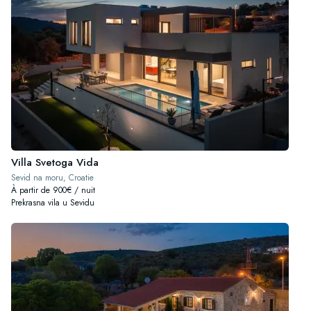
Villa Svetoga Vida
Sevid na moru, Croatie
À partir de 900€ / nuit
Prekrasna vila u Sevidu