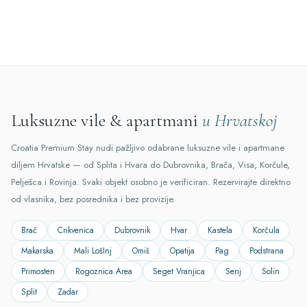
Luksuzne vile & apartmani
u Hrvatskoj
Croatia Premium Stay nudi pažljivo odabrane luksuzne vile i apartmane
diljem Hrvatske — od Splita i Hvara do Dubrovnika, Brača, Visa, Korčule,
Pelješca i Rovinja. Svaki objekt osobno je verificiran. Rezervirajte direktno
od vlasnika, bez posrednika i bez provizije.
Brač
Crikvenica
Dubrovnik
Hvar
Kastela
Korčula
Makarska
Mali LošInj
Omiš
Opatija
Pag
Podstrana
Primosten
Rogoznica Area
Seget Vranjica
Senj
Solin
Split
Zadar