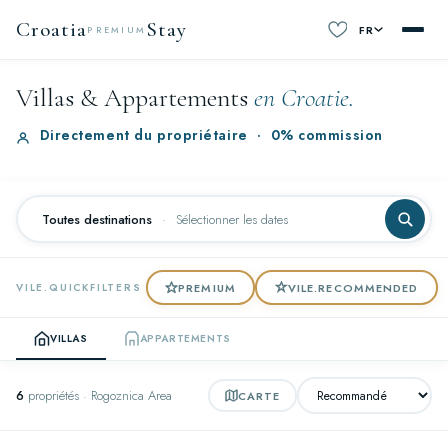
Croatia
Stay
FR
PREMIUM
Villas & Appartements
en Croatie.
Directement du propriétaire
·
0% commission
Toutes destinations
·
Sélectionner les dates
PREMIUM
VILE.RECOMMENDED
VILE.QUICKFILTERS
VILLAS
APPARTEMENTS
6
propriétés · Rogoznica Area
CARTE