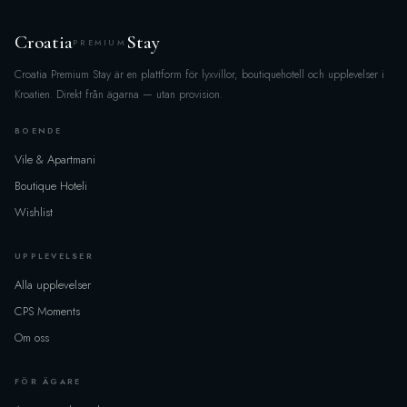
×
Karta över villor
Croatia
Stay
PREMIUM
Sök & filter
×
Croatia Premium Stay är en plattform för lyxvillor, boutiquehotell och upplevelser i
Kroatien. Direkt från ägarna — utan provision.
REGION
BOENDE
Alla
Vile & Apartmani
Boutique Hoteli
POPULÄRA PLATSER
Wishlist
Laddar...
UPPLEVELSER
Alla upplevelser
DATUM & GÄSTER
CPS Moments
INCHECKNING
Om oss
FÖR ÄGARE
UTCHECKNING