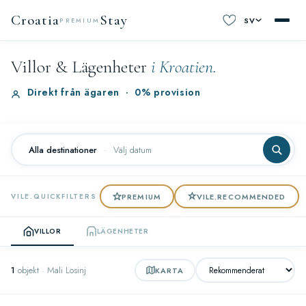
Croatia
Stay
SV
PREMIUM
Villor & Lägenheter
i Kroatien.
Direkt från ägaren
·
0% provision
Alla destinationer
·
Välj datum
PREMIUM
VILE.RECOMMENDED
VILE.QUICKFILTERS
VILLOR
LÄGENHETER
1
objekt · Mali Losinj
KARTA