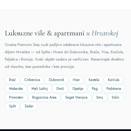
Luksuzne vile & apartmani
u Hrvatskoj
Croatia Premium Stay nudi pažljivo odabrane luksuzne vile i apartmane
diljem Hrvatske — od Splita i Hvara do Dubrovnika, Brača, Visa, Korčule,
Pelješca i Rovinja. Svaki objekt osobno je verificiran. Rezervirajte direktno
od vlasnika, bez posrednika i bez provizije.
Brač
Crikvenica
Dubrovnik
Hvar
Kastela
Korčula
Makarska
Mali LošInj
Omiš
Opatija
Pag
Podstrana
Primosten
Rogoznica Area
Seget Vranjica
Senj
Solin
Split
Zadar