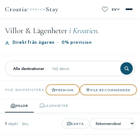
Croatia
Stay
SV
PREMIUM
Villor & Lägenheter
i Kroatien.
Direkt från ägaren
·
0% provision
Alla destinationer
·
Välj datum
PREMIUM
VILE.RECOMMENDED
VILE.QUICKFILTERS
VILLOR
LÄGENHETER
1
objekt · Senj
KARTA