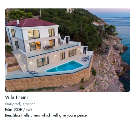
Villa Frami
Starigrad, Kroatien
Från 900€ / natt
Beachfront villa , view which will give you a peace