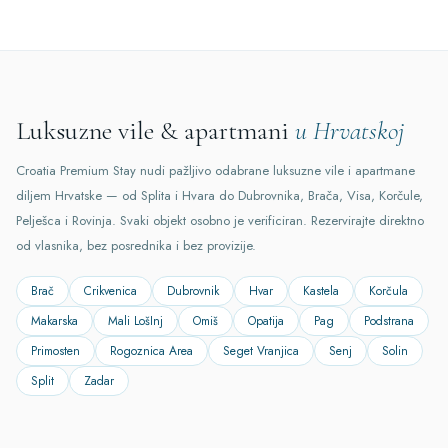
Luksuzne vile & apartmani
u Hrvatskoj
Croatia Premium Stay nudi pažljivo odabrane luksuzne vile i apartmane
diljem Hrvatske — od Splita i Hvara do Dubrovnika, Brača, Visa, Korčule,
Pelješca i Rovinja. Svaki objekt osobno je verificiran. Rezervirajte direktno
od vlasnika, bez posrednika i bez provizije.
Brač
Crikvenica
Dubrovnik
Hvar
Kastela
Korčula
Makarska
Mali LošInj
Omiš
Opatija
Pag
Podstrana
Primosten
Rogoznica Area
Seget Vranjica
Senj
Solin
Split
Zadar