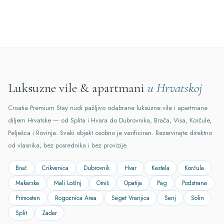
Luksuzne vile & apartmani
u Hrvatskoj
Croatia Premium Stay nudi pažljivo odabrane luksuzne vile i apartmane
diljem Hrvatske — od Splita i Hvara do Dubrovnika, Brača, Visa, Korčule,
Pelješca i Rovinja. Svaki objekt osobno je verificiran. Rezervirajte direktno
od vlasnika, bez posrednika i bez provizije.
Brač
Crikvenica
Dubrovnik
Hvar
Kastela
Korčula
Makarska
Mali LošInj
Omiš
Opatija
Pag
Podstrana
Primosten
Rogoznica Area
Seget Vranjica
Senj
Solin
Split
Zadar