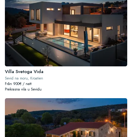
Villa Svetoga Vida
Sevid na moru, Kroatien
Från 900€ / natt
Prekrasna vila u Sevidu