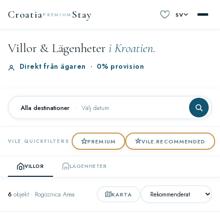
Croatia
Stay
SV
PREMIUM
Villor & Lägenheter
i Kroatien.
Direkt från ägaren
·
0% provision
Alla destinationer
·
Välj datum
PREMIUM
VILE.RECOMMENDED
VILE.QUICKFILTERS
VILLOR
LÄGENHETER
6
objekt · Rogoznica Area
KARTA