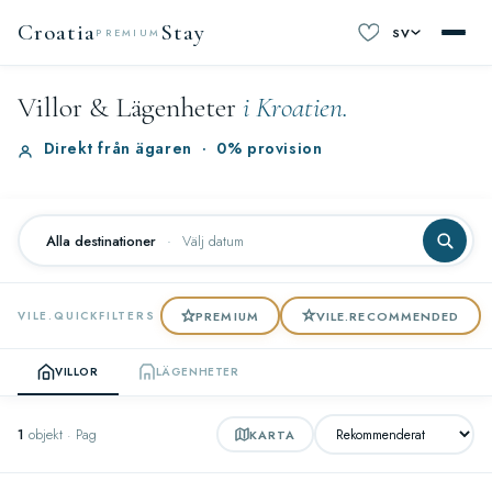
Croatia
Stay
SV
PREMIUM
Villor & Lägenheter
i Kroatien.
Direkt från ägaren
·
0% provision
Alla destinationer
·
Välj datum
PREMIUM
VILE.RECOMMENDED
VILE.QUICKFILTERS
VILLOR
LÄGENHETER
1
objekt · Pag
KARTA