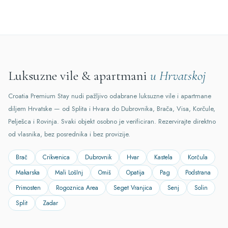
Luksuzne vile & apartmani
u Hrvatskoj
Croatia Premium Stay nudi pažljivo odabrane luksuzne vile i apartmane
diljem Hrvatske — od Splita i Hvara do Dubrovnika, Brača, Visa, Korčule,
Pelješca i Rovinja. Svaki objekt osobno je verificiran. Rezervirajte direktno
od vlasnika, bez posrednika i bez provizije.
Brač
Crikvenica
Dubrovnik
Hvar
Kastela
Korčula
Makarska
Mali LošInj
Omiš
Opatija
Pag
Podstrana
Primosten
Rogoznica Area
Seget Vranjica
Senj
Solin
Split
Zadar